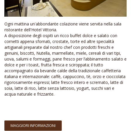
Ogni mattina un'abbondante colazione viene servita nella sala
ristorante dell'Hotel Vittoria.
A disposizione degli ospiti un ricco buffet dolce e salato con
cornetti appena sfornati, crostate, torte ed altre specialità
artigianali preparate dal nostro chef con prodotti freschi e
genuini, biscotti, Nutella, marmellate, miele, cereali di vari tipi,
uova, salumi e formaggi, pane fresco per l’abbinamento salato e
dolce e per i toast, frutta fresca e sciroppata; il tutto
accompagnato da bevande calde della tradizionale caffetteria
italiana e internazionale: caffè, cappuccino, tè, orzo e cioccolata
rigorosamente espressi; latte fresco intero e scremato, latte di
soia, latte di riso, latte senza lattosio, yogurt, succhi vari e
acqua naturale e frizzante.
MAGGIORI INFORMAZIONI